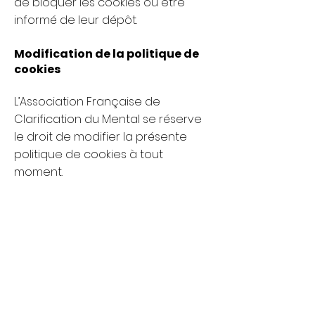
de bloquer les cookies ou être
informé de leur dépôt.
Modification de la politique de
cookies
L’Association Française de
Clarification du Mental se réserve
le droit de modifier la présente
politique de cookies à tout
moment.
Association Française de Clarification
du Mental®
12 rue Bellegarde
31000 Toulouse
Accueil