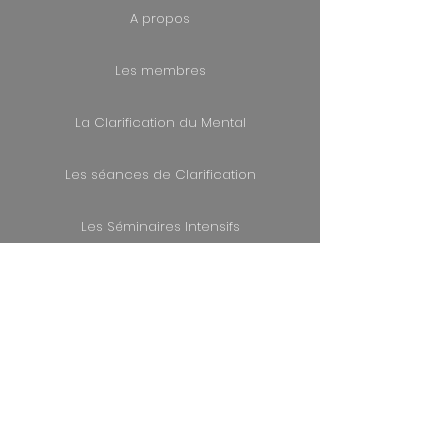
A propos
Les membres
La Clarification du Mental
Les séances de Clarification
Les Séminaires Intensifs
Contact
Evènements
Mentions légales
Politique de confidentialité